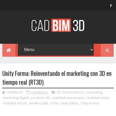
Unity Forma: Reinventando el marketing con 3D en
tiempo real (RT3D)
CADBIM 3D
3:49:00 p.m.
3D
,
fotorrealismo
,
marketing
,
marketing digital
,
producto 3D
,
realidad aumentada
,
realidad mixta
,
realidad virtual
,
renderizado
,
Unity
,
Unity Editor
,
Unity Forma