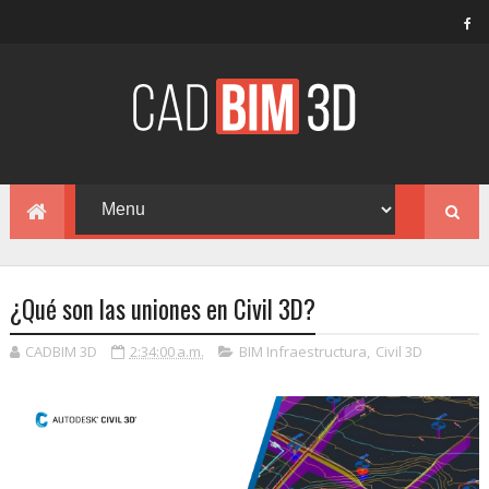
¿Qué son las uniones en Civil 3D?
CADBIM 3D
2:34:00 a.m.
BIM Infraestructura
,
Civil 3D