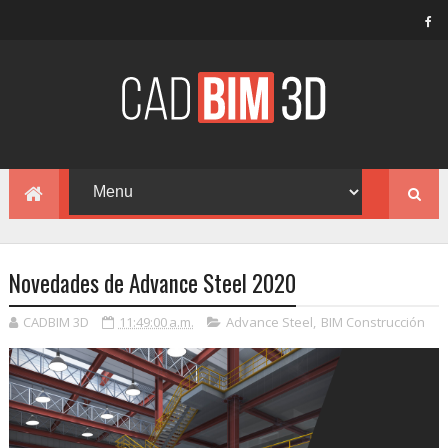
Novedades de Advance Steel 2020
CADBIM 3D
11:49:00 a.m.
Advance Steel
,
BIM Construcción