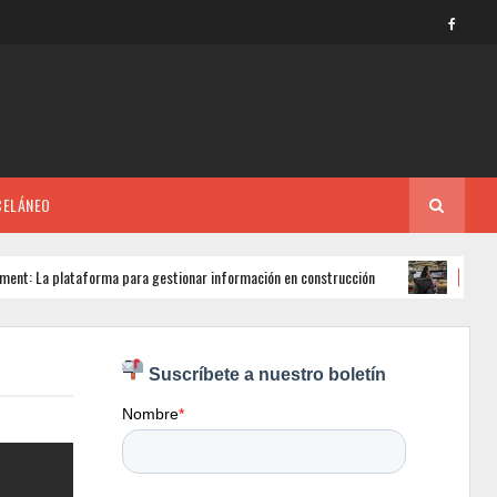
CELÁNEO
lataforma para gestionar información en construcción
3D 
3DS MAX