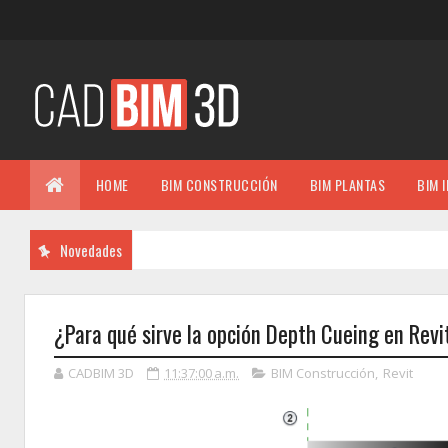
HOME
BIM CONSTRUCCIÓN
BIM PLANTAS
BIM 
Novedades
¿Para qué sirve la opción Depth Cueing en Revi
CADBIM 3D
11:37:00 a.m.
BIM Construcción
,
Revit