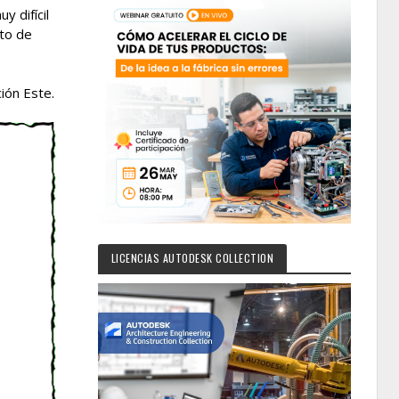
y difícil
to de
ión Este.
LICENCIAS AUTODESK COLLECTION