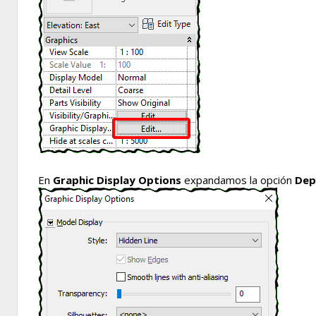
En
Graphic Display Options
expandamos la opción
Dep