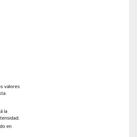
os valores
sta.
á la
tensidad.
ado en