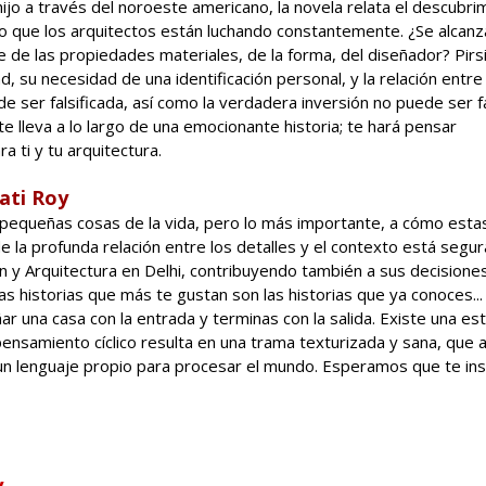
ijo a través del noroeste americano, la novela relata el descubri
 lo que los arquitectos están luchando constantemente. ¿Se alcanz
ge de las propiedades materiales, de la forma, del diseñador? Pirs
, su necesidad de una identificación personal, y la relación entre 
de ser falsificada, así como la verdadera inversión no puede ser fa
e lleva a lo largo de una emocionante historia; te hará pensar
a ti y tu arquitectura.
ati Roy
s pequeñas cosas de la vida, pero lo más importante, a cómo esta
 la profunda relación entre los detalles y el contexto está seg
ión y Arquitectura en Delhi, contribuyendo también a sus decisione
as historias que más te gustan son las historias que ya conoces...
 una casa con la entrada y terminas con la salida. Existe una es
pensamiento cíclico resulta en una trama texturizada y sana, que 
 un lenguaje propio para procesar el mundo. Esperamos que te ins
y