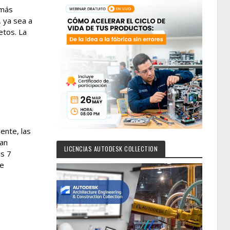
 más
 ya sea a
etos. La
ente, las
ran
LICENCIAS AUTODESK COLLECTION
as 7
le