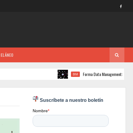
CELÁNEO
Forma Data Management: La plataforma pa
BIM