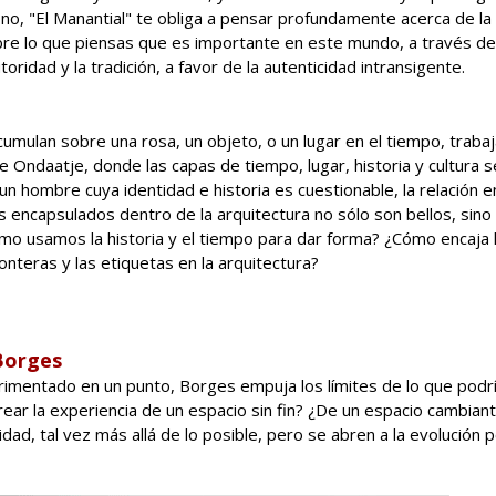
 no, "El Manantial" te obliga a pensar profundamente acerca de la
bre lo que piensas que es importante en este mundo, a través de
toridad y la tradición, a favor de la autenticidad intransigente.
cumulan sobre una rosa, un objeto, o un lugar en el tiempo, traba
e Ondaatje, donde las capas de tiempo, lugar, historia y cultura s
 un hombre cuya identidad e historia es cuestionable, la relación e
 encapsulados dentro de la arquitectura no sólo son bellos, sino
o usamos la historia y el tiempo para dar forma? ¿Cómo encaja 
ronteras y las etiquetas en la arquitectura?
Borges
rimentado en un punto, Borges empuja los límites de lo que podrí
crear la experiencia de un espacio sin fin? ¿De un espacio cambian
ad, tal vez más allá de lo posible, pero se abren a la evolución p