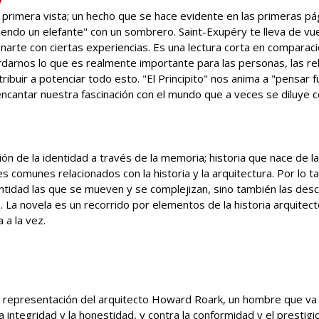
a primera vista; un hecho que se hace evidente en las primeras pá
iendo un elefante" con un sombrero. Saint-Exupéry te lleva de vue
onarte con ciertas experiencias. Es una lectura corta en comparaci
cordarnos lo que es realmente importante para las personas, las re
buir a potenciar todo esto. "El Principito" nos anima a "pensar f
encantar nuestra fascinación con el mundo que a veces se diluye c
ión de la identidad a través de la memoria; historia que nace de la
s comunes relacionados con la historia y la arquitectura. Por lo t
dentidad las que se mueven y se complejizan, sino también las des
 La novela es un recorrido por elementos de la historia arquitect
 a la vez.
su representación del arquitecto Howard Roark, un hombre que va 
a integridad y la honestidad, y contra la conformidad y el prestigi