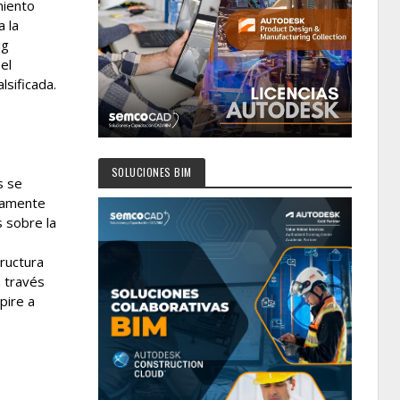
miento
a la
ig
el
lsificada.
SOLUCIONES BIM
s se
uramente
s sobre la
tructura
a través
pire a