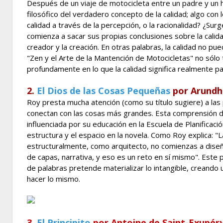
Después de un viaje de motocicleta entre un padre y un h
filosófico del verdadero concepto de la calidad; algo con
calidad a través de la percepción, o la racionalidad? ¿Sur
comienza a sacar sus propias conclusiones sobre la calidad
creador y la creación. En otras palabras, la calidad no pue
"Zen y el Arte de la Mantención de Motocicletas" no sólo t
profundamente en lo que la calidad significa realmente par
2.
El Dios de las Cosas Pequeñas
por Arundh
Roy presta mucha atención (como su título sugiere) a la
conectan con las cosas más grandes. Esta comprensión de
influenciada por su educación en la Escuela de Planificac
estructura y el espacio en la novela. Como Roy explica: "L
estructuralmente, como arquitecto, no comienzas a diseñar
de capas, narrativa, y eso es un reto en sí mismo". Este 
de palabras pretende materializar lo intangible, creando
hacer lo mismo.
3.
El Principito
por Antoine de Saint-Exupér