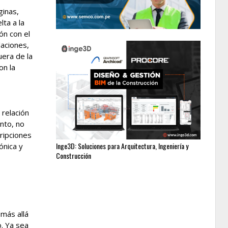
ginas,
lta a la
ón con el
laciones,
uera de la
on la
 relación
anto, no
cripciones
Inge3D: Soluciones para Arquitectura, Ingeniería y
ónica y
Construcción
más allá
o. Ya sea