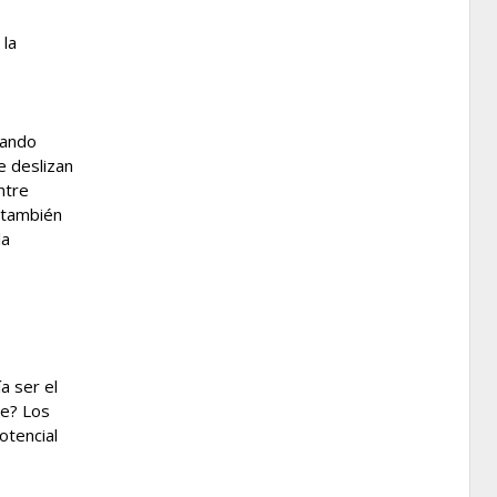
 la
jando
e deslizan
ntre
 también
la
a ser el
te? Los
otencial