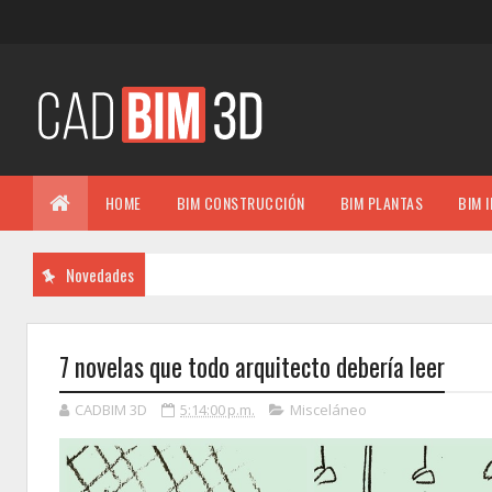
HOME
BIM CONSTRUCCIÓN
BIM PLANTAS
BIM 
Novedades
7 novelas que todo arquitecto debería leer
CADBIM 3D
5:14:00 p.m.
Misceláneo