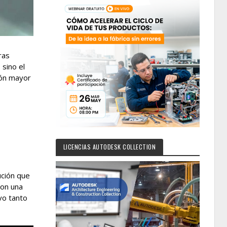
ras
sino el
ión mayor
LICENCIAS AUTODESK COLLECTION
ución que
con una
vo tanto