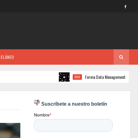
CELÁNEO
Forma Data Management: La plataforma pa
BIM